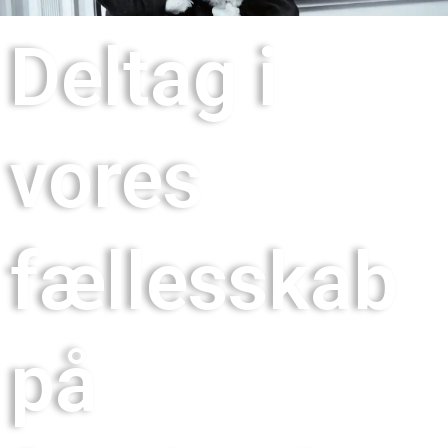
Deltag i
vores
fællesskab
på