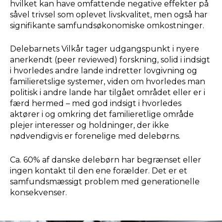
hvilket kan have omfattende negative effekter på
såvel trivsel som oplevet livskvalitet, men også har
signifikante samfundsøkonomiske omkostninger.
Delebarnets Vilkår tager udgangspunkt i nyere
anerkendt (peer reviewed) forskning, solid i indsigt
i hvorledes andre lande indretter lovgivning og
familieretslige systemer, viden om hvorledes man
politisk i andre lande har tilgået området eller er i
færd hermed – med god indsigt i hvorledes
aktører i og omkring det familieretlige område
plejer interesser og holdninger, der ikke
nødvendigvis er forenelige med delebørns.
Ca. 60% af danske delebørn har begrænset eller
ingen kontakt til den ene forælder. Det er et
samfundsmæssigt problem med generationelle
konsekvenser.