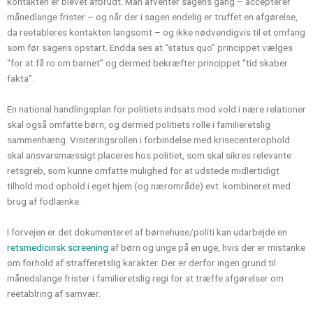
kontakten er blevet afbrudt. Man afventer sagens gang – accepterer
månedlange frister – og når der i sagen endelig er truffet en afgørelse,
da reetableres kontakten langsomt – og ikke nødvendigvis til et omfang
som før sagens opstart. Endda ses at “status quo” princippet vælges
“for at få ro om barnet” og dermed bekræfter princippet “tid skaber
fakta”.
En national handlingsplan for politiets indsats mod vold i nære relationer
skal også omfatte børn, og dermed politiets rolle i familieretslig
sammenhæng. Visiteringsrollen i forbindelse med krisecenterophold
skal ansvarsmæssigt placeres hos politiet, som skal sikres relevante
retsgreb, som kunne omfatte mulighed for at udstede midlertidigt
tilhold mod ophold i eget hjem (og nærområde) evt. kombineret med
brug af fodlænke.
I forvejen er det dokumenteret af børnehuse/politi kan udarbejde en
retsmedicinsk screening
af børn og unge på en uge, hvis der er mistanke
om forhold af strafferetslig karakter. Der er derfor ingen grund til
månedslange frister i familieretslig regi for at træffe afgørelser om
reetablring af samvær.