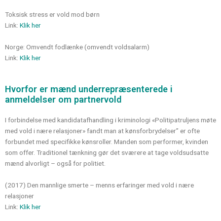
Toksisk stress er vold mod børn
Link:
Klik her
Norge: Omvendt fodlænke (omvendt voldsalarm)
Link:
Klik her
Hvorfor er mænd underrepræsenterede i
anmeldelser om partnervold
I forbindelse med kandidatafhandling i kriminologi «Politipatruljens møte
med vold i nære relasjoner» fandt man at kønsforbrydelser” er ofte
forbundet med specifikke kønsroller. Manden som performer, kvinden
som offer. Traditionel tænkning gør det sværere at tage voldsudsatte
mænd alvorligt – også for politiet.
(2017) Den mannlige smerte – menns erfaringer med vold i nære
relasjoner
Link:
Klik her