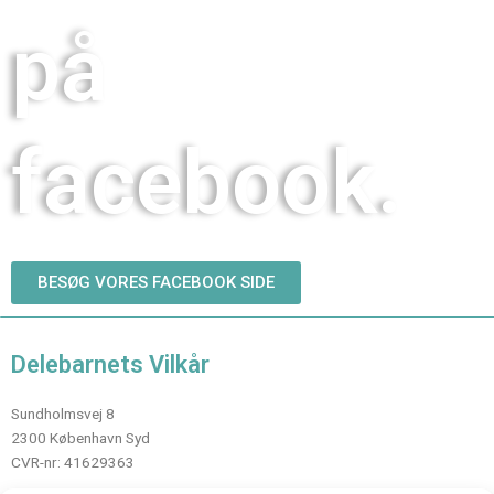
på
facebook.
BESØG VORES FACEBOOK SIDE
Delebarnets Vilkår
Sundholmsvej 8
2300 København Syd
CVR-nr: 41629363