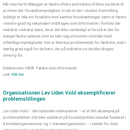
Når man hertil tillægger at fædre oftere end mødre vil blive vurderet til
at miste del i forældremyndighed, trods at der i studies fremstilling
tydeligt er tale om forældre med samme forudsætninger, samt at fædre
i mindre grad og sekundært inddrages som informanter i forhold der
vedrører vedrører børn, da er det ikke vanskeligt at forstå at der for
mange fædre opleves som en tabt sag at komme i kontakt med
offentlige myndigheder. Det er ikke kun problematisk for fædrene, men i
særlig grad også for de børn, der på indirekte vis da ikke drages
omsorg for.
Delebarnets Vilkår: Fædre som informanter
Link:
Klik her
Organisationen Lev Uden Vold eksemplificerer
problemstillingen
Lev Uden Vold – det nationale videnscenter – er et fint eksempel på
problematikken. Det blev etableret på Socialstyrelsen mandat funderet i
4 kvindeorganisationer og 1 mandeorganisation – i stedet for med