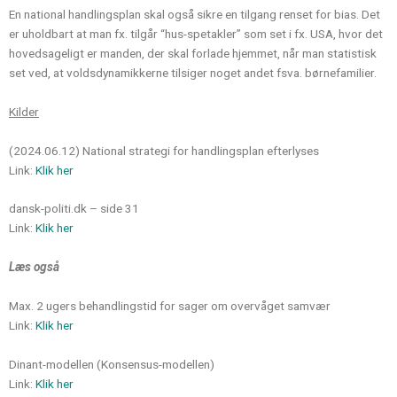
En national handlingsplan skal også sikre en tilgang renset for bias. Det
er uholdbart at man fx. tilgår “hus-spetakler” som set i fx. USA, hvor det
hovedsageligt er manden, der skal forlade hjemmet, når man statistisk
set ved, at voldsdynamikkerne tilsiger noget andet fsva. børnefamilier.
Kilder
(2024.06.12) National strategi for handlingsplan efterlyses
Link:
Klik her
dansk-politi.dk – side 31
Link:
Klik her
Læs også
Max. 2 ugers behandlingstid for sager om overvåget samvær
Link:
Klik her
Dinant-modellen (Konsensus-modellen)
Link:
Klik her