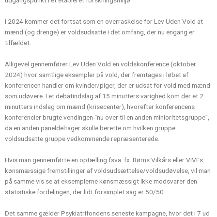
udgangspunkt i et etableret forskningsmiljø.
I 2024 kommer det fortsat som en overraskelse for Lev Uden Vold at
mænd (og drenge) er voldsudsatte i det omfang, der nu engang er
tilfældet.
Alligevel gennemfører Lev Uden Vold en voldskonference (oktober
2024) hvor samtlige eksempler på vold, der fremtages i løbet af
konferencen handler om kvinder/piger, der er udsat for vold med mænd
som udøvere. I et debatindslag af 15 minutters varighed kom der et 2
minutters indslag om mænd (krisecenter), hvorefter konferencens
konferencier brugte vendingen “nu over til en anden minioritetsgruppe”,
da en anden paneldeltager skulle berette om hvilken gruppe
voldsudsatte gruppe vedkommende repræsenterede.
Hvis man gennemførte en optælling fsva. fx. Børns Vilkårs eller VIVEs
kønsmæssige fremstillinger af voldsudsættelse/voldsudøvelse, vil man
på samme vis se at eksemplerne kønsmæssigt ikke modsvarer den
statistiske fordelingen, der lidt forsimplet sag er 50/50.
Det samme gælder Psykiatrifondens seneste kampagne, hvor det i 7 ud