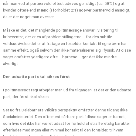
når man ved at partnervold oftest udøves gensidigt (ca. 58%) og at
kvinder oftere end mænd (i forholdet 2:1) udøver partnervold ensidigt,
da er der noget man overser.
Måske er det, det manglende politimæssige ansvar i visitering til
krisecentre, der er en af problemstillingerne – for den subtile
voldsudøvelse det er at fratage en forælder kontakt til egne børn har
samme effekt, også selvom den ikke materialiserer sig i fysisk. At disse
sager omfatter yderligere ofre – børnene – gør det ikke mindre
alvorligt.
Den udsatte part skal sikres først
I politimæssigt regi arbejder man ud fra tilgangen, at det er den udsatte
part, der først skal sikres.
Set ud fra Delebarnets Vilkårs perspektiv omfatter denne tilgang ikke
Socialministeriet. Den ofte mest sårbare part i disse sager er barnet,
som hvis det ikke har været udsat for forhold af strafferetslig karakter
efterlades med ingen eller minimal kontakt til den forælder, til hvem