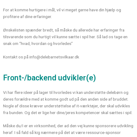
For at komme hurtigere i mål, vil vi meget gerne have din hjælp og
profitere af dine erfaringer.
Ønskelisten spænder bredt, så måske du allerede har erfaringer fra
tilsvarende som du hurtigt vil kunne sætte i spil her. Så lad os tage en
snak om “hvad, hvordan og hvorledes”
Kontakt os på
info@delebarnetsvilkaar.dk
Front-/backend udvikler(e)
Vi har flere ideer på lager til hvorledes vi kan understøtte delebørn og
deres forældre med at komme godt ud på den anden side af bruddet.
Nogle af disse kræver understøttelse af it-værktøjer, der skal udvikles
fra bunden. Og det er lige her dine/jeres kompetencer skal sættes i spil.
Måske du/I er en virksomhed, der ad den vej kunne sponsorere udvikling
heraf. I så fald så kig nærmere på det at være ressource-sponsor