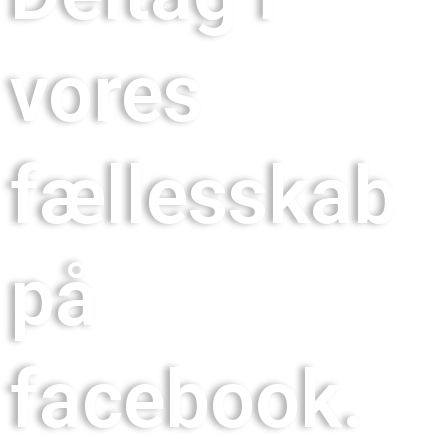
vores
fællesskab
på
facebook.