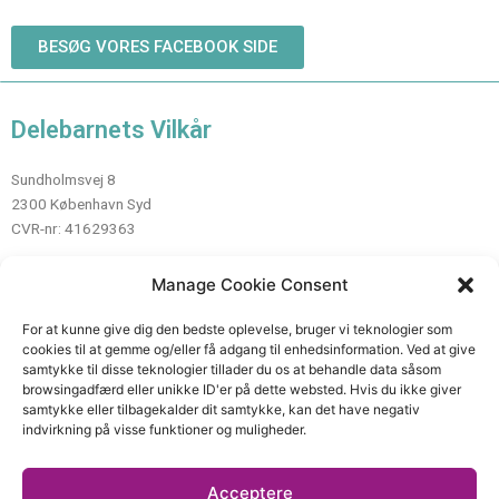
BESØG VORES FACEBOOK SIDE
Delebarnets Vilkår
Sundholmsvej 8
2300 København Syd
CVR-nr: 41629363
Manage Cookie Consent
Kontakt
For at kunne give dig den bedste oplevelse, bruger vi teknologier som
cookies til at gemme og/eller få adgang til enhedsinformation. Ved at give
Mail:
info@delebarnetsvilkaar.dk
samtykke til disse teknologier tillader du os at behandle data såsom
Telefon: 89 80 85 45
browsingadfærd eller unikke ID'er på dette websted. Hvis du ikke giver
samtykke eller tilbagekalder dit samtykke, kan det have negativ
indvirkning på visse funktioner og muligheder.
Links
Acceptere