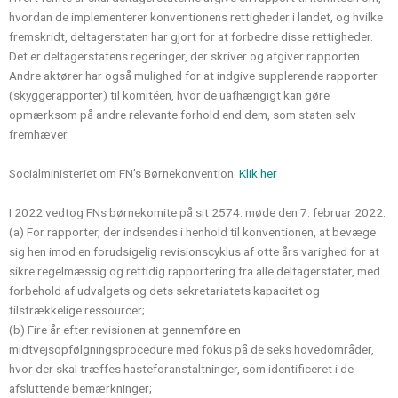
hvordan de implementerer konventionens rettigheder i landet, og hvilke
fremskridt, deltagerstaten har gjort for at forbedre disse rettigheder.
Det er deltagerstatens regeringer, der skriver og afgiver rapporten.
Andre aktører har også mulighed for at indgive supplerende rapporter
(skyggerapporter) til komitéen, hvor de uafhængigt kan gøre
opmærksom på andre relevante forhold end dem, som staten selv
fremhæver.
Socialministeriet om FN’s Børnekonvention:
Klik her
I 2022 vedtog FNs børnekomite på sit 2574. møde den 7. februar 2022:
(a) For rapporter, der indsendes i henhold til konventionen, at bevæge
sig hen imod en forudsigelig revisionscyklus af otte års varighed for at
sikre regelmæssig og rettidig rapportering fra alle deltagerstater, med
forbehold af udvalgets og dets sekretariatets kapacitet og
tilstrækkelige ressourcer;
(b) Fire år efter revisionen at gennemføre en
midtvejsopfølgningsprocedure med fokus på de seks hovedområder,
hvor der skal træffes hasteforanstaltninger, som identificeret i de
afsluttende bemærkninger;