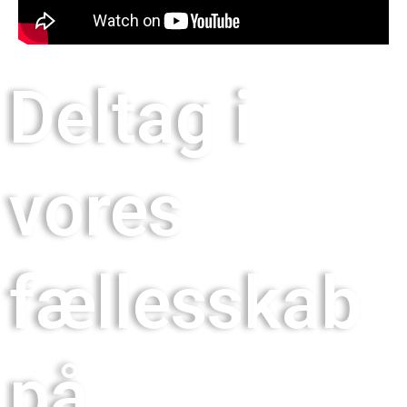
Deltag i
vores
fællesskab
på