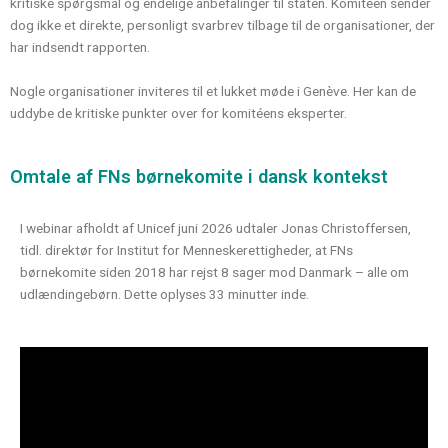
kritiske spørgsmål og endelige anbefalinger til staten. Komitéen sender
dog ikke et direkte, personligt svarbrev tilbage til de organisationer, der
har indsendt rapporten.
Nogle organisationer inviteres til et lukket møde i Genève. Her kan de
uddybe de kritiske punkter over for komitéens eksperter.
Omtale af FNs børnekomite i dansk kontekst
I webinar afholdt af Unicef juni 2026 udtaler Jonas Christoffersen,
tidl. direktør for Institut for Menneskerettigheder, at FNs
børnekomite siden 2018 har rejst 8 sager mod Danmark – alle om
udlændingebørn. Dette oplyses 33 minutter inde.