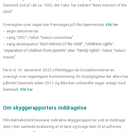
Danmark (ud af i alt ca. 100), der f.eks. har vedrørt “Best interest of the
child”.
Oversigten over sager kan fremsøges på FNs hjemmeside:
Klik her
– angiv datointerval
– vælg “CRC” i feltet “Select committee”
– vælg eksempelvis “
best interest of the child
“, “
childrens rights
“,
“
separation of children from parents
” eller “
family rights
” i feltet “Select
issues”.
Først d. 16. december 2025 offentliggjorde Socialministeriet en
oversigt over regeringens kommentering. En forpligtigelse der ellers har
påhvilet Danmark siden 2011 og ikke kun omhandler sager anlagt mod
Danmark:
Klik her
Om skyggerapporters inddragelse
FN’s Børnekomité besvarer indirekte skyggerapporter ved at inddrage
dem i den samlede evaluering af et land og bruge dem til at udforme