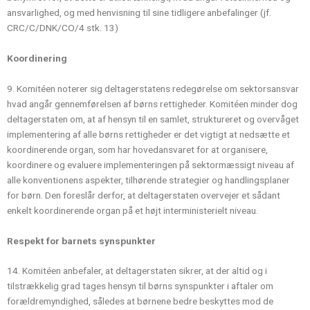
ansvarlighed, og med henvisning til sine tidligere anbefalinger (jf.
CRC/C/DNK/CO/4 stk. 13)
Koordinering
9. Komitéen noterer sig deltagerstatens redegørelse om sektorsansvar
hvad angår gennemførelsen af børns rettigheder. Komitéen minder dog
deltagerstaten om, at af hensyn til en samlet, struktureret og overvåget
implementering af alle børns rettigheder er det vigtigt at nedsætte et
koordinerende organ, som har hovedansvaret for at organisere,
koordinere og evaluere implementeringen på sektormæssigt niveau af
alle konventionens aspekter, tilhørende strategier og handlingsplaner
for børn. Den foreslår derfor, at deltagerstaten overvejer et sådant
enkelt koordinerende organ på et højt interministerielt niveau.
Respekt for barnets synspunkter
14. Komitéen anbefaler, at deltagerstaten sikrer, at der altid og i
tilstrækkelig grad tages hensyn til børns synspunkter i aftaler om
forældremyndighed, således at børnene bedre beskyttes mod de