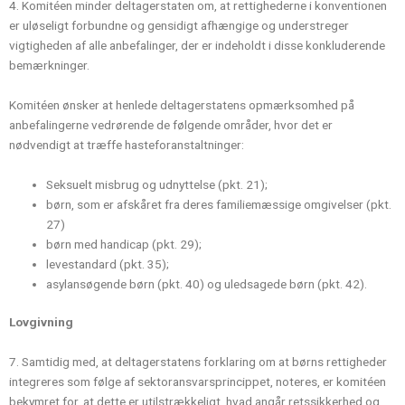
4. Komitéen minder deltagerstaten om, at rettighederne i konventionen
er uløseligt forbundne og gensidigt afhængige og understreger
vigtigheden af alle anbefalinger, der er indeholdt i disse konkluderende
bemærkninger.
Komitéen ønsker at henlede deltagerstatens opmærksomhed på
anbefalingerne vedrørende de følgende områder, hvor det er
nødvendigt at træffe hasteforanstaltninger:
Seksuelt misbrug og udnyttelse (pkt. 21);
børn, som er afskåret fra deres familiemæssige omgivelser (pkt.
27)
børn med handicap (pkt. 29);
levestandard (pkt. 35);
asylansøgende børn (pkt. 40) og uledsagede børn (pkt. 42).
Lovgivning
7. Samtidig med, at deltagerstatens forklaring om at børns rettigheder
integreres som følge af sektoransvarsprincippet, noteres, er komitéen
bekymret for, at dette er utilstrækkeligt, hvad angår retssikkerhed og