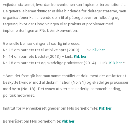
vejleder staterne i, hvordan konventionen kan implementeres nationalt.
De generelle bemærkninger er ikke bindende for deltagerstaterne, men
organisationer kan anvende dem til at påpege over for folketing og
regering, hvor der i lovgivningen eller praksis er problemer med
implementeringen af FNs børnekonvention.
Generelle bemærkninger af særlig interesse:
Nr. 12 om barnets ret til at blive hørt (2009) – Link:
Klik her
Nr. 14 om barnets bedste (2013) – Link:
Klik her
Nr. 18 om barnets ret og skadelige praksisser (2014) – Link:
Klik her
*
* Som det fremgår har man sammenstillet et dokument der omfatter at
beskytte kvinder mod al diskrimination (No. 31) og skadelige praksisser
mod børn (No. 18). Det synes at være en underlig sammenblanding,
politisk motiveret.
Institut for Menneskerettigheder om FNs børnekomite:
Klik her
Børnerådet om FNs børnekomite:
Klik her