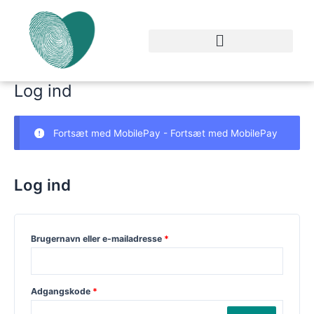
Gå
Påkrævet
Påkrævet
til
indholdet
Log ind
Fortsæt med MobilePay -
Fortsæt med MobilePay
Log ind
Brugernavn eller e-mailadresse
*
Adgangskode
*