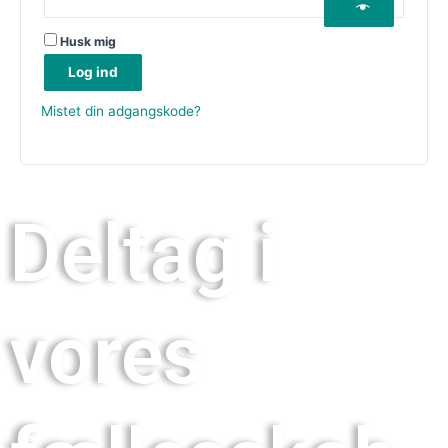
Husk mig
Log ind
Mistet din adgangskode?
Deltag i
vores