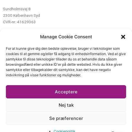
Sundholmsvej 8
2300 København Syd
CVR-nr: 41629363
Manage Cookie Consent
Kontakt
For at kunne give dig den bedste oplevelse, bruger vi teknologier som
cookies til at gemme og/eller få adgang til enhedsinformation. Ved at give
Mail:
info@delebarnetsvilkaar.dk
samtykke til disse teknologier tillader du os at behandle data såsom
Telefon: 89 80 85 45
browsingadfærd eller unikke ID'er på dette websted. Hvis du ikke giver
samtykke eller tilbagekalder dit samtykke, kan det have negativ
indvirkning på visse funktioner og muligheder.
Links
Acceptere
Nej tak
Følg os
Se præferencer
F
T
Y
I
L
Cookiepolitik